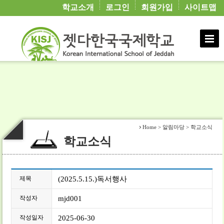
학교연혁
학교소개
로그인
회원가입
사이트맵
가정통신
학년교육활동
학생·학부모마당
교직원마당
학교현황
주간학습
교직원 연수
칭찬합시다
학교행정정보
학생·학부모마당
교직원소개
학교일정
제규정
소통창구
학교운영위원회
동영상게시판
학교행정정보
교가
학교소식
각종양식
상담코너
학교재정정보 공개
학생 교육 활동
동영상게시판
학교교육계획
한글학교
위원회 활동
동문회
학교회계 예결산
평생 교육
방과후 활동
Home > 알림마당 > 학교소식
학교소식
제목
(2025.5.15.)독서행사
작성자
mjd001
작성일자
2025-06-30