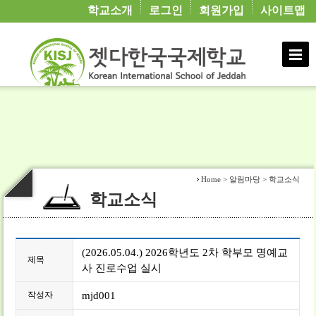
학교연혁
학교소개
로그인
회원가입
사이트맵
가정통신
학년교육활동
학생·학부모마당
교직원마당
학교현황
주간학습
교직원 연수
칭찬합시다
학교행정정보
학생·학부모마당
교직원소개
학교일정
제규정
소통창구
학교운영위원회
동영상게시판
학교행정정보
교가
학교소식
각종양식
상담코너
학교재정정보 공개
학생 교육 활동
동영상게시판
학교교육계획
한글학교
위원회 활동
동문회
학교회계 예결산
평생 교육
방과후 활동
Home > 알림마당 > 학교소식
학교소식
(2026.05.04.) 2026학년도 2차 학부모 명예교
제목
사 진로수업 실시
작성자
mjd001